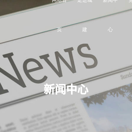
网站首
走进城
新闻中
页
建
心
房屋建筑
集团简介
集团要闻
党建专题
联系方式
市政工程
领导致辞
最新公告
工会园地
留言反馈
机电安装
企业文化
行业动态
水利水电
资质荣
公益事
园
建筑设计
新闻中心