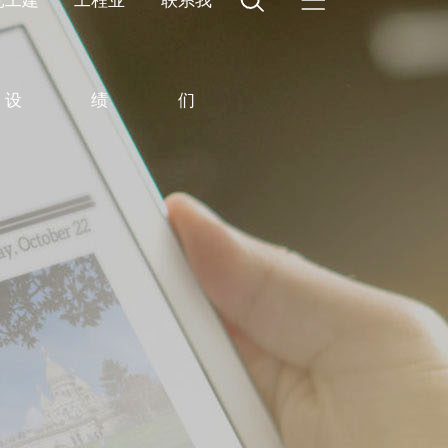
党工建
工程业
联系我
设
绩
们
誉
业
林绿化
组织架构
员工活动
钢结构工程
发展历程
新能源
工程展播