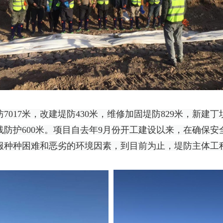
7017米，改建堤防430米，维修加固堤防829米，新建
线防护600米。项目自去年9月份开工建设以来，在确保
服种种困难和恶劣的环境因素，到目前为止，堤防主体工