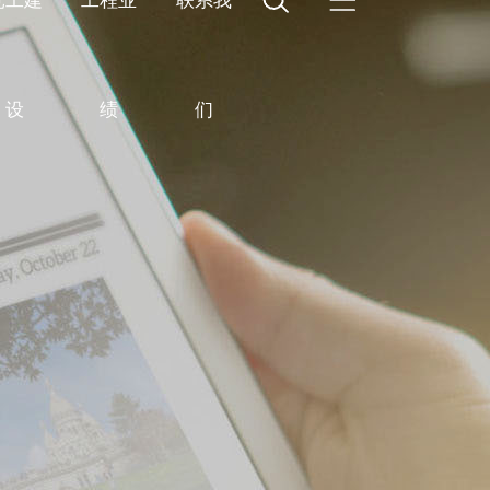
党工建
工程业
联系我
设
绩
们
誉
业
林绿化
组织架构
员工活动
钢结构工程
发展历程
新能源
工程展播