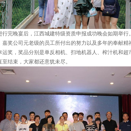
进行完晚宴后，江西城建特级资质申报成功晚会如期举行。
，嘉奖公司元老级的员工所付出的努力以及多年的奉献精
幸运奖，奖品
分别是单反相机、扫地机器人、榨汁机和超
直至结束，大家都还意犹未尽。