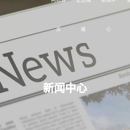
网站首
走进城
新闻中
页
建
心
房屋建筑
集团简介
集团要闻
党建专题
联系方式
市政工程
领导致辞
最新公告
工会园地
留言反馈
机电安装
企业文化
行业动态
水利水电
资质荣
公益事
园
建筑设计
新闻中心