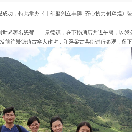
成功，特此举办《十年磨剑立丰碑 齐心协力创辉煌》暨2
到世界著名瓷都——景德镇，在下榻酒店共进午餐，以我
团出发前往景德镇古窑大作坊，和浮梁古县衙进行参观，留